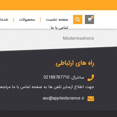
0
صفحه نخست
محصولات
خدما
تماس با ما
Modernisations
راه های ارتباطی
02188787710
سانترال:
جهت اطلاع ازسایر تلفن ها به صفحه تماس با ما مراجعه.
asc@appliedscience.ir