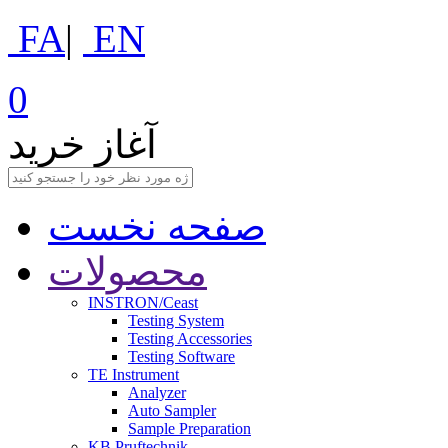
FA
|
EN
0
آغاز خرید
صفحه نخست
محصولات
INSTRON/Ceast
Testing System
Testing Accessories
Testing Software
TE Instrument
Analyzer
Auto Sampler
Sample Preparation
KB Pruftechnik