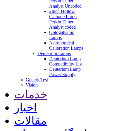
Perkin Elmer
Analyst Uncoded
2Inch Hollow
Cathode Lamp
Perkin Elmer
Analyst coded
Optogalvanic
Lamps
Astronomical
Calibration Lamps
Deuterium Lamps
Deuterium Lamp
Compatibility List
Deuterium Lamp
Power Supply
GenericTest
Vision
خدمات
اخبار
مقالات